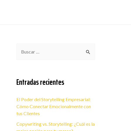
B
u
s
c
Entradas recientes
a
r
El Poder del Storytelling Empresarial:
p
Cómo Conectar Emocionalmente con
o
tus Clientes
r
Copywriting vs. Storytelling: ¿Cuál es la
mejor opción para tu marca?