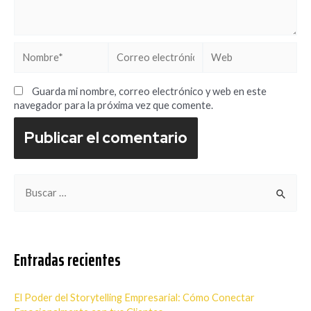
Nombre*
Correo
Web
electrónico*
Guarda mi nombre, correo electrónico y web en este
navegador para la próxima vez que comente.
B
u
s
c
Entradas recientes
a
r
El Poder del Storytelling Empresarial: Cómo Conectar
p